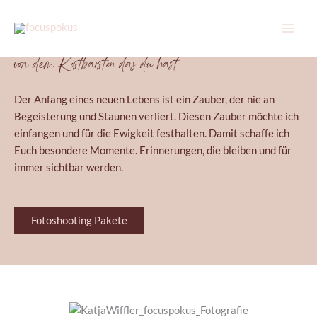
Zum
Inhalt
Zauberhafte Fotos
springen
von dem Kostbarsten das du hast
Der Anfang eines neuen Lebens ist ein Zauber, der nie an
Begeisterung und Staunen verliert. Diesen Zauber möchte ich
einfangen und für die Ewigkeit festhalten. Damit schaffe ich
Euch besondere Momente. Erinnerungen, die bleiben und für
immer sichtbar werden.
Fotoshooting Pakete